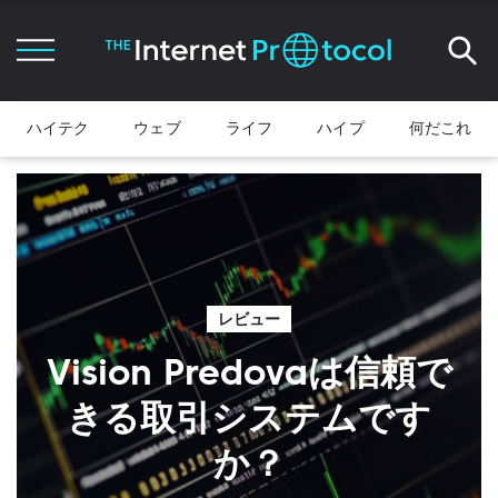
ハイテク
ウェブ
ライフ
ハイプ
何だこれ
レビュー
Vision Predovaは信頼で
きる取引システムです
か？