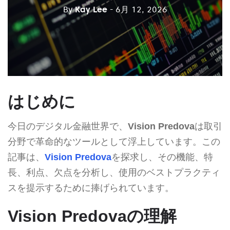
By
Kay Lee
- 6月 12, 2026
はじめに
今日のデジタル金融世界で、
Vision Predova
は取引
分野で革命的なツールとして浮上しています。この
記事は、
Vision Predova
を探求し、その機能、特
長、利点、欠点を分析し、使用のベストプラクティ
スを提示するために捧げられています。
Vision Predovaの理解