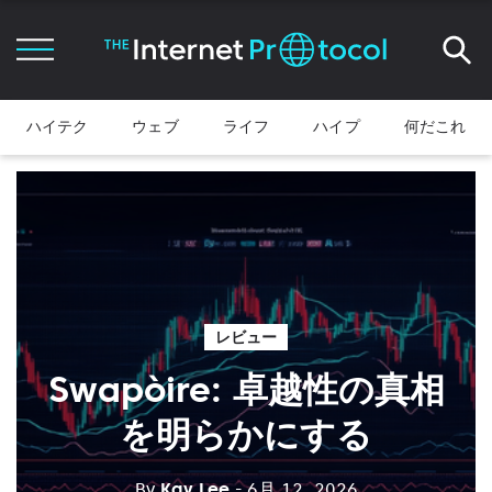
ハイテク
ウェブ
ライフ
ハイプ
何だこれ
レビュー
Swapòire: 卓越性の真相
を明らかにする
By
Kay Lee
- 6月 12, 2026