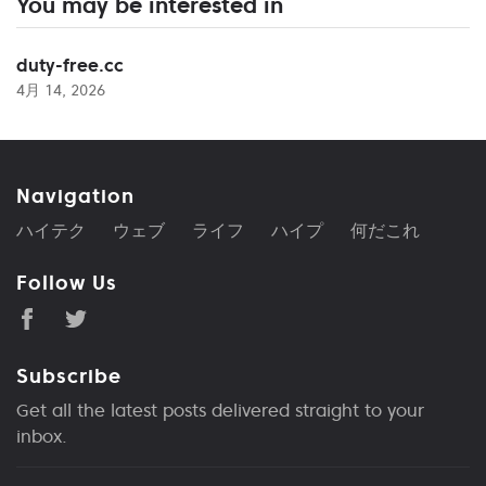
You may be interested in
duty-free.cc
4月 14, 2026
Navigation
ハイテク
ウェブ
ライフ
ハイプ
何だこれ
Follow Us
Subscribe
Get all the latest posts delivered straight to your
inbox.