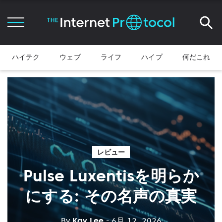
ハイテク
ウェブ
ライフ
ハイプ
何だこれ
レビュー
Pulse Luxentisを明らか
にする: その名声の真実
By
Kay Lee
- 6月 12, 2026