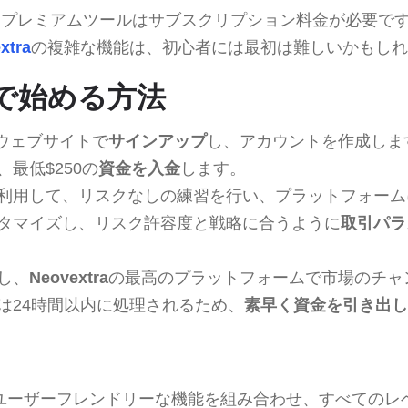
プレミアムツールはサブスクリプション料金が必要で
xtra
の複雑な機能は、初心者には最初は難しいかもしれ
raで始める方法
ウェブサイトで
サインアップ
し、アカウントを作成しま
最低$250の
資金を入金
します。
利用して、リスクなしの練習を行い、プラットフォーム
タマイズし、リスク許容度と戦略に合うように
取引パラ
し、
Neovextra
の最高のプラットフォームで市場のチャ
は24時間以内に処理されるため、
素早く資金を引き出し
ユーザーフレンドリーな機能を組み合わせ、すべてのレ