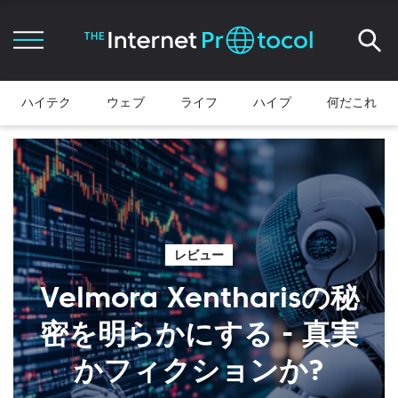
ハイテク
ウェブ
ライフ
ハイプ
何だこれ
レビュー
Velmora Xentharisの秘
密を明らかにする - 真実
かフィクションか?