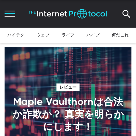
ハイテク
ウェブ
ライフ
ハイプ
何だこれ
レビュー
Maple Vaulthornは合法
か詐欺か？ 真実を明らか
にします！