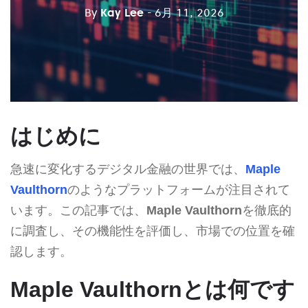
By
Kay Lee
- 6月 11, 2026
はじめに
急速に変化するデジタル金融の世界では、
Maple
Vaulthorn
のようなプラットフォームが注目されて
います。この記事では、
Maple Vaulthorn
を徹底的
に調査し、その機能性を評価し、市場での位置を確
認します。
Maple Vaulthornとは何です