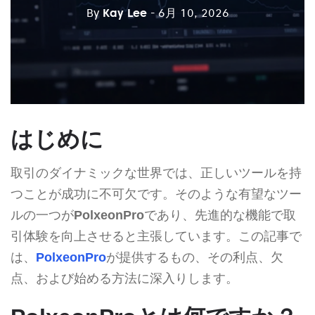
By
Kay Lee
- 6月 10, 2026
はじめに
取引のダイナミックな世界では、正しいツールを持
つことが成功に不可欠です。そのような有望なツー
ルの一つが
PolxeonPro
であり、先進的な機能で取
引体験を向上させると主張しています。この記事で
は、
PolxeonPro
が提供するもの、その利点、欠
点、および始める方法に深入りします。