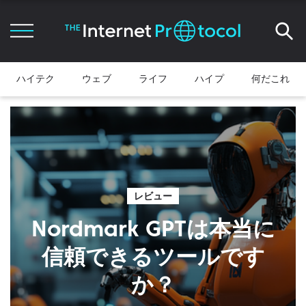
ハイテク
ウェブ
ライフ
ハイプ
何だこれ
レビュー
Nordmark GPTは本当に
信頼できるツールです
か？