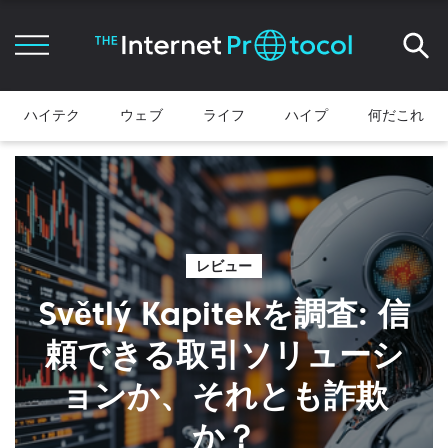
ハイテク
ウェブ
ライフ
ハイプ
何だこれ
レビュー
Světlý Kapitekを調査: 信
頼できる取引ソリューシ
ョンか、それとも詐欺
か？