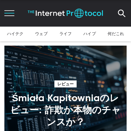
ハイテク
ウェブ
ライフ
ハイプ
何だこれ
レビュー
Śmiała Kapitowniaのレ
ビュー: 詐欺か本物のチャ
ンスか？