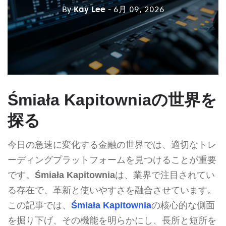
By
Kay Lee
- 6月 09, 2026
Śmiała Kapitowniaの世界を
探る
今日の急速に変化する金融の世界では、適切なトレ
ーディングプラットフォームを見つけることが重要
です。
Śmiała Kapitownia
は、業界で注目されてい
る存在で、革新と使いやすさを融合させています。
この記事では、
Śmiała Kapitownia
の核心的な側面
を掘り下げ、その機能を明らかにし、長所と短所を