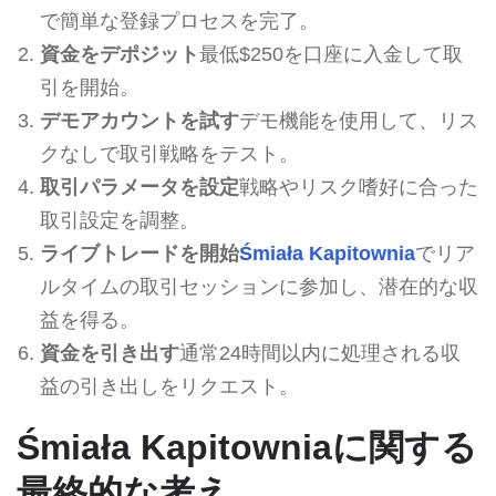
で簡単な登録プロセスを完了。
資金をデポジット
最低$250を口座に入金して取
引を開始。
デモアカウントを試す
デモ機能を使用して、リス
クなしで取引戦略をテスト。
取引パラメータを設定
戦略やリスク嗜好に合った
取引設定を調整。
ライブトレードを開始
Śmiała Kapitownia
でリア
ルタイムの取引セッションに参加し、潜在的な収
益を得る。
資金を引き出す
通常24時間以内に処理される収
益の引き出しをリクエスト。
Śmiała Kapitowniaに関する
最終的な考え