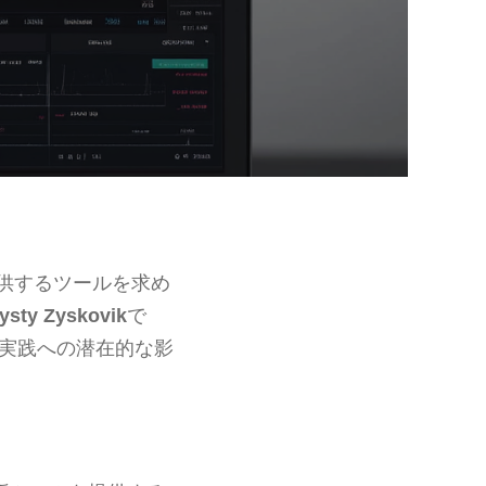
供するツールを求め
ysty Zyskovik
で
取引実践への潜在的な影