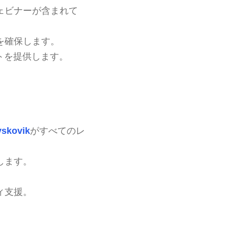
ェビナーが含まれて
を確保します。
トを提供します。
yskovik
がすべてのレ
します。
ィ支援。