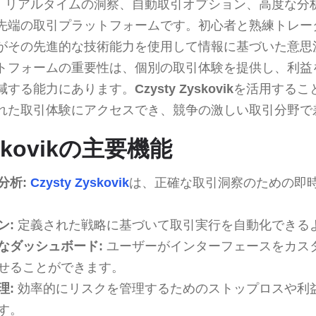
、リアルタイムの洞察、自動取引オプション、高度な分
先端の取引プラットフォームです。初心者と熟練トレー
がその先進的な技術能力を使用して情報に基づいた意思
トフォームの重要性は、個別の取引体験を提供し、利益
減する能力にあります。
Czysty Zyskovik
を活用するこ
れた取引体験にアクセスでき、競争の激しい取引分野で
yskovikの主要機能
分析:
Czysty Zyskovik
は、正確な取引洞察のための即
ン:
定義された戦略に基づいて取引実行を自動化できる
なダッシュボード:
ユーザーがインターフェースをカス
せることができます。
理:
効率的にリスクを管理するためのストップロスや利
す。