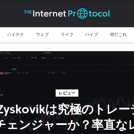
ハイテク
ウェブ
ライフ
ハイプ
何だこれ
レビュー
y Zyskovikは究極のト
チェンジャーか？率直な