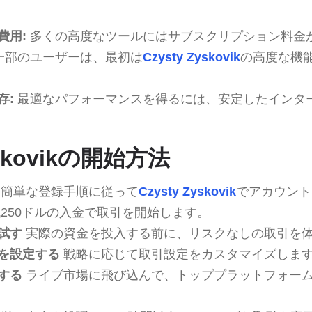
費用:
多くの高度なツールにはサブスクリプション料金
一部のユーザーは、最初は
Czysty Zyskovik
の高度な機
存:
最適なパフォーマンスを得るには、安定したインタ
yskovikの開始方法
簡単な登録手順に従って
Czysty Zyskovik
でアカウント
250ドルの入金で取引を開始します。
試す
実際の資金を投入する前に、リスクなしの取引を
を設定する
戦略に応じて取引設定をカスタマイズしま
する
ライブ市場に飛び込んで、トッププラットフォー