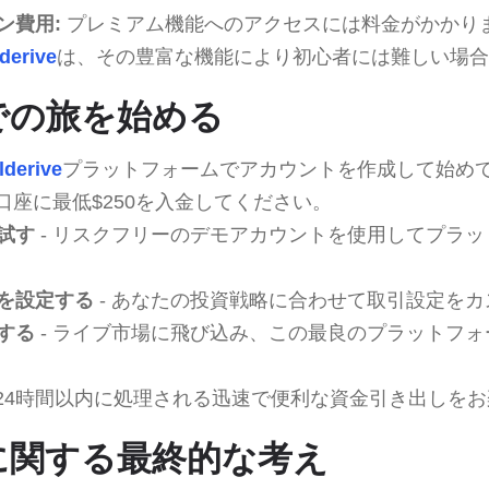
ン費用:
プレミアム機能へのアクセスには料金がかかり
derive
は、その豊富な機能により初心者には難しい場合
veでの旅を始める
lderive
プラットフォームでアカウントを作成して始め
引口座に最低$250を入金してください。
試す
- リスクフリーのデモアカウントを使用してプラ
を設定する
- あなたの投資戦略に合わせて取引設定を
する
- ライブ市場に飛び込み、この最良のプラットフ
 24時間以内に処理される迅速で便利な資金引き出しを
iveに関する最終的な考え