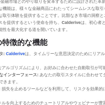
の金融市場とのやり取りを変革するために設計された革
な機能は、様々な金融商品にわたってシームレスな取引
な取引体験を提供することです。比類なき市場の洞察と
スを提供するという使命を持ち、
Calderive
は、初心者
能性を最大化する道を開いています。
veの特徴的な機能
タ:
Calderive
は、タイムリーな意思決定のためにリアル
なアルゴリズムにより、お好みに合わせた自動取引が可
なインターフェース:
あなたの取引スタイルに合わせて
できます。
:
損失を止めるツールなどを利用して、リスクを効果的
キルを向上するためのチュートリアルやウェビナーが豊