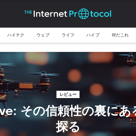
ハイテク
ウェブ
ライフ
ハイプ
何だこれ
レビュー
erive: その信頼性の裏に
探る