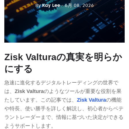
By
Kay Lee
- 6月 08, 2026
Zisk Valturaの真実を明らか
にする
急速に進化するデジタルトレーディングの世界で
は、
Zisk Valtura
のようなツールが重要な役割を果
たしています。この記事では、
Zisk Valtura
の機能
や特長、使い勝手を詳しく解説し、初心者からベテ
ラントレーダーまで、情報に基づいた決定ができる
ようサポートします。