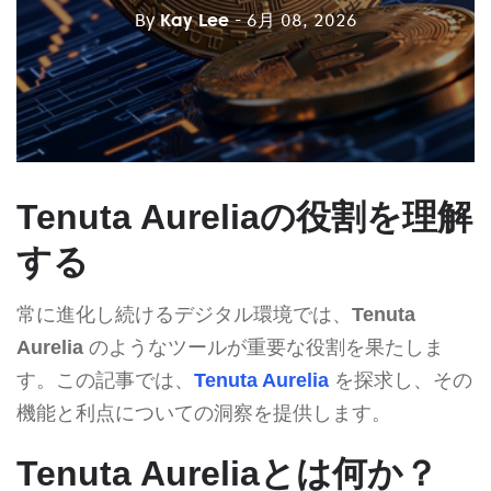
By
Kay Lee
- 6月 08, 2026
Tenuta Aureliaの役割を理解
する
常に進化し続けるデジタル環境では、
Tenuta
Aurelia
のようなツールが重要な役割を果たしま
す。この記事では、
Tenuta Aurelia
を探求し、その
機能と利点についての洞察を提供します。
Tenuta Aureliaとは何か？