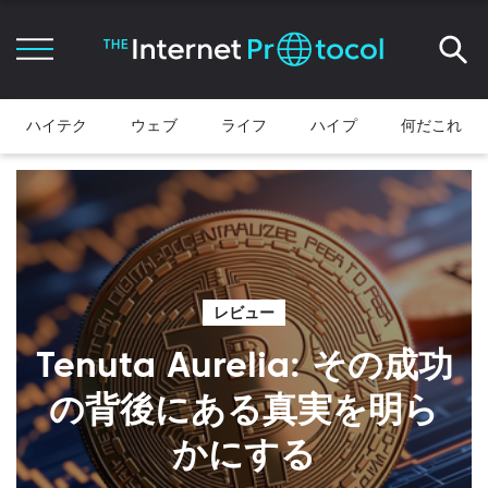
ハイテク
ウェブ
ライフ
ハイプ
何だこれ
レビュー
Tenuta Aurelia: その成功
の背後にある真実を明ら
かにする