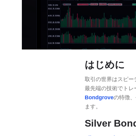
はじめに
取引の世界はスピー
最先端の技術でトレ
Bondgrove
の特徴、
ます。
Silver B