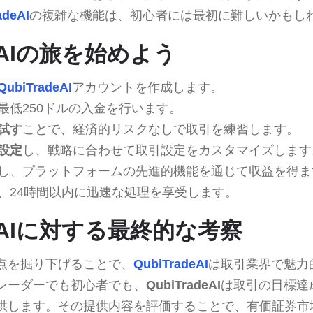
adeAI
の複雑な機能は、初心者には最初に難しいかもし
deAIの旅を始めよう
QubiTradeAI
アカウントを作成します。
最低250ドルの入金を行います。
試す
ことで、経済的リスクなしで取引を練習します。
設定
し、戦略に合わせて取引設定をカスタマイズします
し、プラットフォームの先進的機能を通じて収益を得ま
、24時間以内に迅速な処理を享受します。
adeAIに対する最終的な考察
点を掘り下げることで、
QubiTradeAI
は取引業界で魅力
レーダーでも初心者でも、
QubiTradeAI
は取引の目標達
供します。その提供内容を評価することで、有価証券市