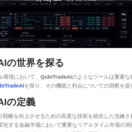
deAIの世界を探る
ル環境において、
QubiTradeAI
のようなツールは重要な
biTradeAI
を探り、その機能と利点についての洞察を提
eAIの定義
引戦略を向上させるための高度な技術を統合した洗練さ
変化する金融市場において重要なリアルタイム市場の洞