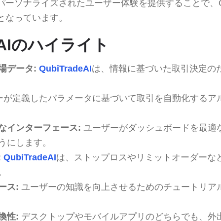
ーソナライズされたユーザー体験を提供することで、Qubi
となっています。
deAIのハイライト
場データ:
QubiTradeAI
は、情報に基づいた取引決定の
ーが定義したパラメータに基づいて取引を自動化するア
なインターフェース:
ユーザーがダッシュボードを最適
うにします。
:
QubiTradeAI
は、ストップロスやリミットオーダーな
。
ース:
ユーザーの知識を向上させるためのチュートリア
換性:
デスクトップやモバイルアプリのどちらでも、外