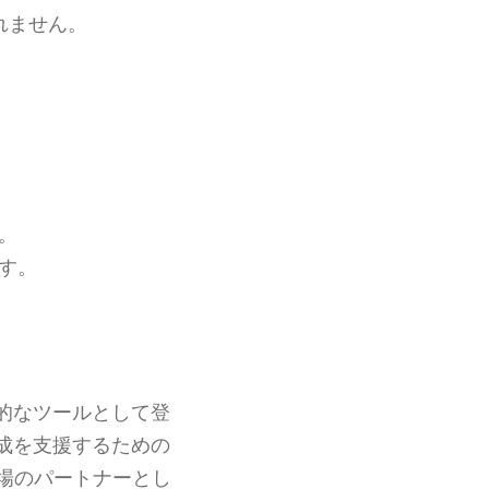
れません。
。
す。
的なツールとして登
成を支援するための
場のパートナーとし