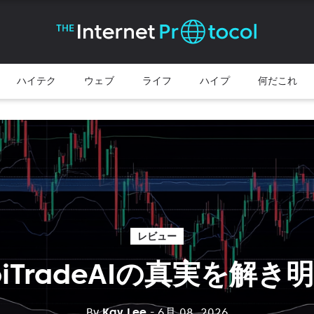
ハイテク
ウェブ
ライフ
ハイプ
何だこれ
レビュー
biTradeAIの真実を解き
By
Kay Lee
- 6月 08, 2026