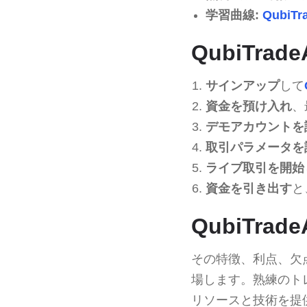
学習曲線:
QubiTr
QubiTra
サインアップ
して
資金を預け入れ
、
デモアカウントを
取引パラメータを
ライブ取引を開始
資金を引き出す
と
QubiTr
その特徴、利点、欠
場します。熟練のト
リソースと技術を提