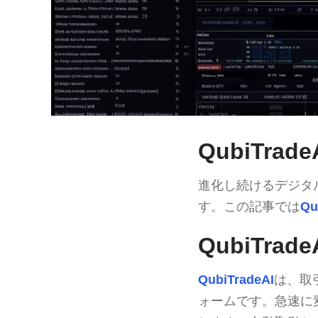
QubiTra
進化し続けるデジタ
す。この記事では
Qu
QubiTrad
QubiTradeAI
は、取
ォームです。急速に