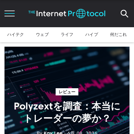
ハイテク
ウェブ
ライフ
ハイプ
何だこれ
レビュー
Polyzextを調査：本当に
トレーダーの夢か？
By
Kay Lee
- 6月 08, 2026