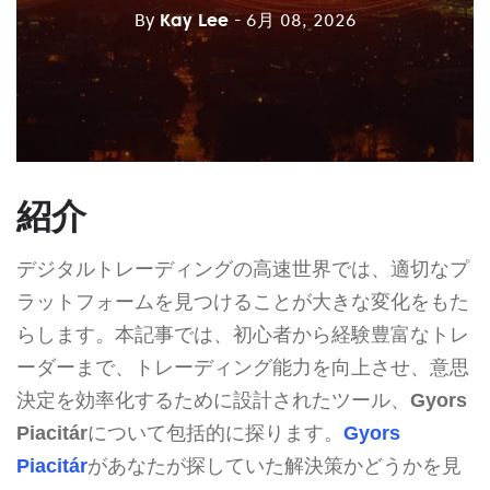
By
Kay Lee
- 6月 08, 2026
紹介
デジタルトレーディングの高速世界では、適切なプ
ラットフォームを見つけることが大きな変化をもた
らします。本記事では、初心者から経験豊富なトレ
ーダーまで、トレーディング能力を向上させ、意思
決定を効率化するために設計されたツール、
Gyors
Piacitár
について包括的に探ります。
Gyors
Piacitár
があなたが探していた解決策かどうかを見