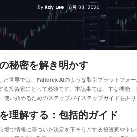
By
Kay Lee
- 6月 08, 2026
x AIの秘密を解き明かす
した世界では、
Faltorex AI
のような取引プラットフォー
する投資家にとって必須です。本記事では、主な機能、
に使い始めるためのステップバイステップガイドを掘り
ex AIを理解する：包括的ガイド
市場で情報に基づいた決定を下そうとする投資家やトレ