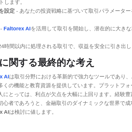
トします。
を設定
- あなたの投資戦略に基づいて取引パラメータ
-
Faltorex AI
を活用して取引を開始し、潜在的に大きな
 24時間以内に処理される取引で、収益を安全に引き出
x AIに関する最終的な考え
x AI
は取引分野における革新的で強力なツールであり、
多くの機能と教育資源を提供しています。プラットフォ
人にとっては、利点が欠点を大幅に上回ります。経験豊
初心者であろうと、金融取引のダイナミックな世界で成
x AI
は検討に値します。