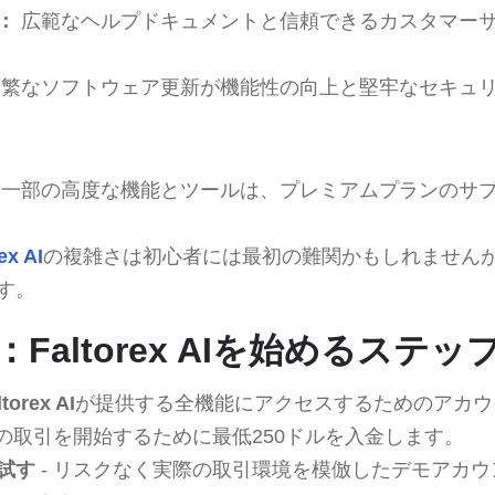
：
広範なヘルプドキュメントと信頼できるカスタマー
繁なソフトウェア更新が機能性の向上と堅牢なセキュ
一部の高度な機能とツールは、プレミアムプランのサ
ex AI
の複雑さは初心者には最初の難関かもしれません
す。
Faltorex AIを始めるステッ
ltorex AI
が提供する全機能にアクセスするためのアカウ
際の取引を開始するために最低250ドルを入金します。
試す
- リスクなく実際の取引環境を模倣したデモアカ