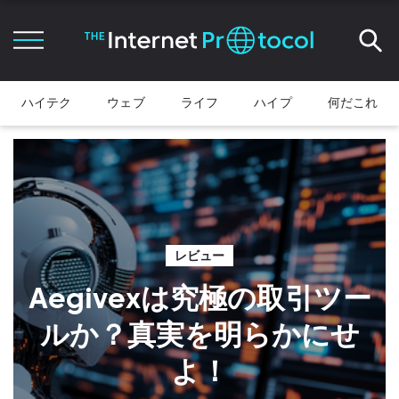
ハイテク
ウェブ
ライフ
ハイプ
何だこれ
レビュー
Aegivexは究極の取引ツー
ルか？真実を明らかにせ
よ！