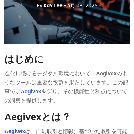
By
Kay Lee
- 6月 08, 2026
はじめに
進化し続けるデジタル環境において、
Aegivex
のよ
うなツールは重要な役割を果たしています。この記
事では
Aegivex
を探り、その機能性と利点について
の洞察を提供します。
Aegivexとは？
Aegivex
は、自動取引と情報に基づいた取引を可能