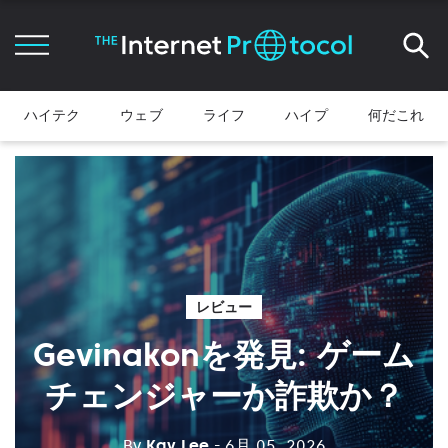
ハイテク
ウェブ
ライフ
ハイプ
何だこれ
レビュー
Gevinakonを発見: ゲーム
チェンジャーか詐欺か？
By
Kay Lee
- 6月 05, 2026