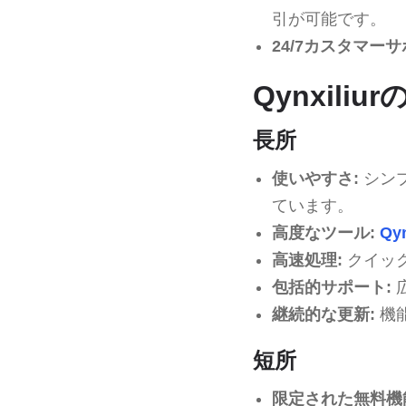
引が可能です。
24/7カスタマーサ
Qynxili
長所
使いやすさ:
シン
ています。
高度なツール:
Qyn
高速処理:
クイッ
包括的サポート:
継続的な更新:
機
短所
限定された無料機