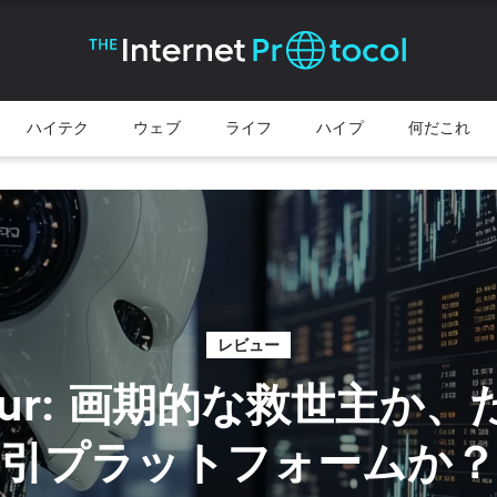
ハイテク
ウェブ
ライフ
ハイプ
何だこれ
レビュー
iliur: 画期的な救世主か
引プラットフォームか？