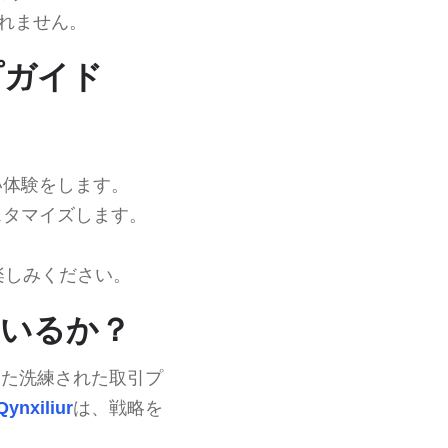
れません。
ップガイド
い体験をします。
スタマイズします。
。
楽しみください。
っているか？
った洗練された取引プ
Qynxiliur
は、戦略を