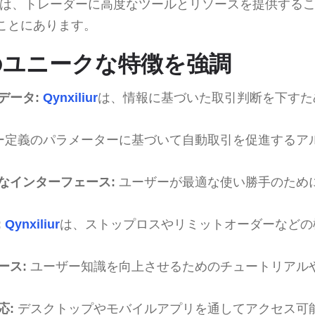
は、トレーダーに高度なツールとリソースを提供する
ことにあります。
iurのユニークな特徴を強調
データ:
Qynxiliur
は、情報に基づいた取引判断を下すた
ー定義のパラメーターに基づいて自動取引を促進するア
なインターフェース:
ユーザーが最適な使い勝手のため
:
Qynxiliur
は、ストップロスやリミットオーダーなどの
ース:
ユーザー知識を向上させるためのチュートリアル
応:
デスクトップやモバイルアプリを通してアクセス可