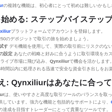
ur
の複雑な機能は、初心者にとって初めは難しいかもし
iurを始める: ステップバイステ
iliur
プラットフォームでアカウントを登録します。
250のデポジットで取引の旅を始めましょう。
試す
デモ機能を使用して、実際の取引前にリスクのな
の設定
あなたの戦略と好みに合うように取引環境をカ
ライブ市場に飛び込み、
Qynxiliur
で機会を活かします
4時間以内に処理される迅速で安全な資金引き出しをお
: Qynxiliurはあなたに合
ur
は、使いやすさと高度な取引ツールのバランスを取
供しています。強力な機能と包括的なサポートにより、
の達成を目指すトレーダーにとって貴重なツールです。