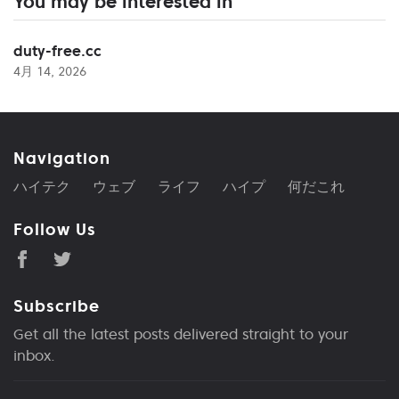
You may be interested in
duty-free.cc
4月 14, 2026
Navigation
ハイテク
ウェブ
ライフ
ハイプ
何だこれ
Follow Us
Subscribe
Get all the latest posts delivered straight to your
inbox.