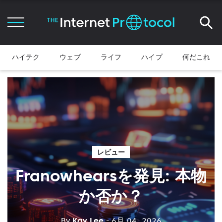
ハイテク
ウェブ
ライフ
ハイプ
何だこれ
レビュー
Franowhearsを発見: 本物
か否か？
By
Kay Lee
- 6月 04, 2026