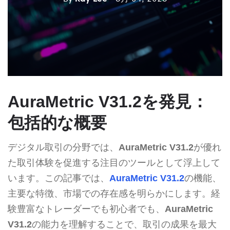
AuraMetric V31.2を発見：
包括的な概要
デジタル取引の分野では、
AuraMetric V31.2
が優れ
た取引体験を促進する注目のツールとして浮上して
います。この記事では、
AuraMetric V31.2
の機能、
主要な特徴、市場での存在感を明らかにします。経
験豊富なトレーダーでも初心者でも、
AuraMetric
V31.2
の能力を理解することで、取引の成果を最大