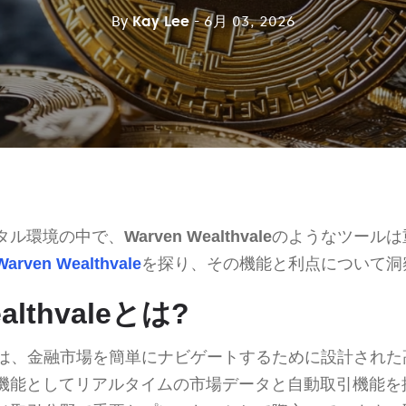
By
Kay Lee
- 6月 03, 2026
タル環境の中で、
Warven Wealthvale
のようなツールは
Warven Wealthvale
を探り、その機能と利点について洞
ealthvaleとは?
は、金融市場を簡単にナビゲートするために設計された
機能としてリアルタイムの市場データと自動取引機能を