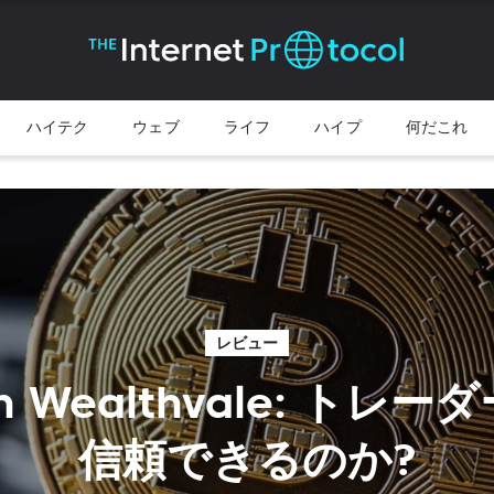
ハイテク
ウェブ
ライフ
ハイプ
何だこれ
レビュー
n Wealthvale: トレー
信頼できるのか?