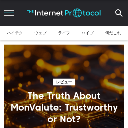
ハイテク
ウェブ
ライフ
ハイプ
何だこれ
レビュー
The Truth About
MonValute: Trustworthy
or Not?