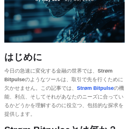
はじめに
今日の急速に変化する金融の世界では、
Strøm
Bitpulse
のようなツールは、取引で先を行くために
欠かせません。この記事では、
Strøm Bitpulse
の機
能、利点、そしてそれがあなたのニーズに合ってい
るかどうかを理解するのに役立つ、包括的な探求を
提供します。