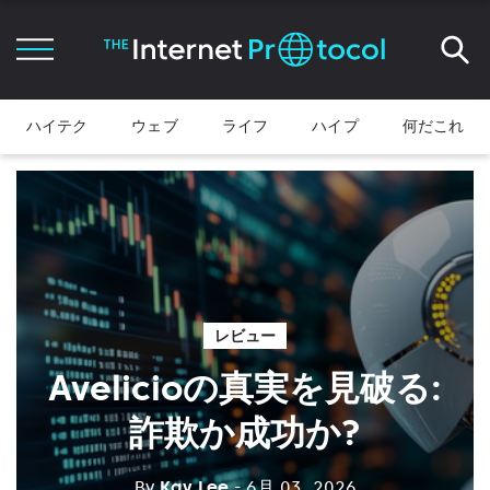
ハイテク
ウェブ
ライフ
ハイプ
何だこれ
レビュー
Avelicioの真実を見破る:
詐欺か成功か?
By
Kay Lee
- 6月 03, 2026