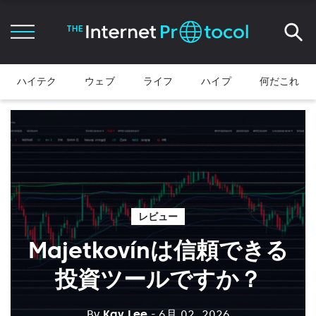
ハイテク
ウェブ
ライフ
ハイプ
何だこれ
レビュー
Majetkovínは信頼できる
投資ツールですか？
By
Kay Lee
- 6月 02, 2026