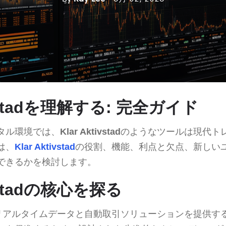
tivstadを理解する: 完全ガイド
タル環境では、
Klar Aktivstad
のようなツールは現代ト
は、
Klar Aktivstad
の役割、機能、利点と欠点、新しい
できるかを検討します。
ivstadの核心を探る
リアルタイムデータと自動取引ソリューションを提供す