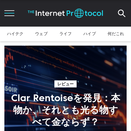
ハイテク
ウェブ
ライフ
ハイプ
何だこれ
レビュー
Clar Rentoiseを発見：本
物か、それとも光る物す
べて金ならず？