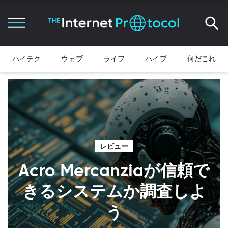
ハイテク
ウェブ
ライフ
ハイプ
何だこれ
レビュー
Acro Mercanziaが信頼で
きるシステムか調査しよ
う