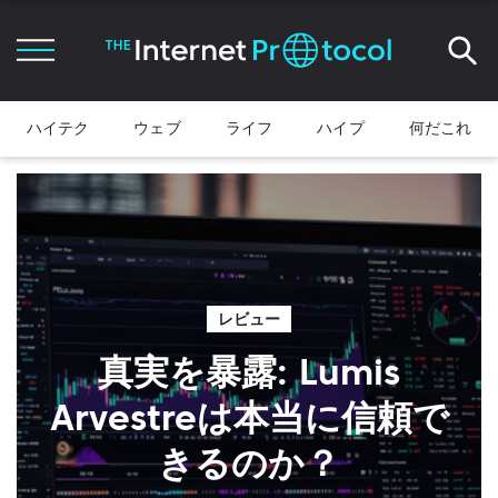
ハイテク
ウェブ
ライフ
ハイプ
何だこれ
レビュー
真実を暴露: Lumis
Arvestreは本当に信頼で
きるのか？