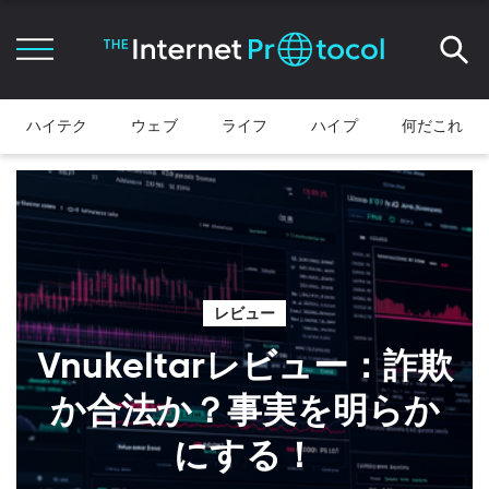
ハイテク
ウェブ
ライフ
ハイプ
何だこれ
レビュー
Vnukeltarレビュー：詐欺
か合法か？事実を明らか
にする！