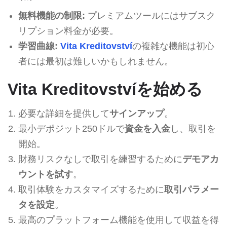
無料機能の制限:
プレミアムツールにはサブスク
リプション料金が必要。
学習曲線:
Vita Kreditovství
の複雑な機能は初心
者には最初は難しいかもしれません。
Vita Kreditovstvíを始める
必要な詳細を提供して
サインアップ
。
最小デポジット250ドルで
資金を入金
し、取引を
開始。
財務リスクなしで取引を練習するために
デモアカ
ウントを試す
。
取引体験をカスタマイズするために
取引パラメー
タを設定
。
最高のプラットフォーム機能を使用して収益を得