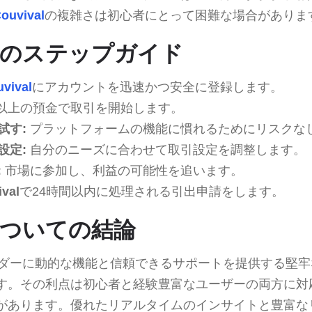
ouvival
の複雑さは初心者にとって困難な場合がありま
alへのステップガイド
vival
にアカウントを迅速かつ安全に登録します。
0以上の預金で取引を開始します。
試す:
プラットフォームの機能に慣れるためにリスクな
設定:
自分のニーズに合わせて取引設定を調整します。
:
市場に参加し、利益の可能性を追います。
val
で24時間以内に処理される引出申請をします。
alについての結論
ダーに動的な機能と信頼できるサポートを提供する堅牢
す。その利点は初心者と経験豊富なユーザーの両方に対
があります。優れたリアルタイムのインサイトと豊富な