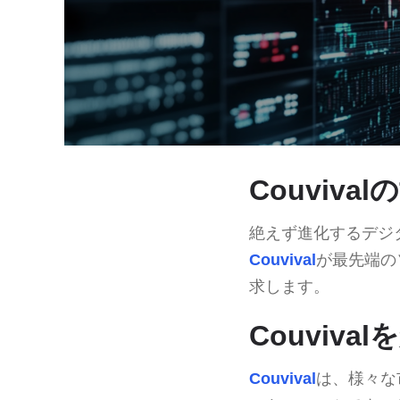
Couviv
絶えず進化するデジ
Couvival
が最先端の
求します。
Couviva
Couvival
は、様々な