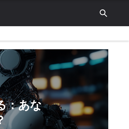
する：あな
？