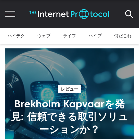
ハイテク
ウェブ
ライフ
ハイプ
何だこれ
レビュー
Brekholm Kapvaarを発
見: 信頼できる取引ソリュ
ーションか？