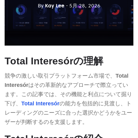
By
Kay Lee
- 5月 28, 2026
Total Interesórの理解
競争の激しい取引プラットフォーム市場で、
Total
Interesór
はその革新的なアプローチで際立ってい
ます。この記事では、その機能と利点について掘り
下げ、
Total Interesór
の能力を包括的に見渡し、ト
レーディングのニーズに合った選択かどうかをユー
ザーが判断するのを支援します。