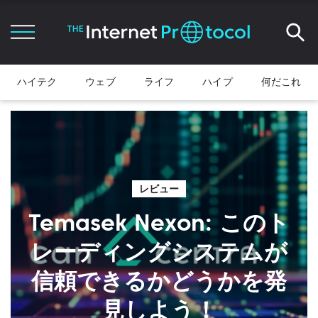
ハイテク
ウェブ
ライフ
ハイプ
何だこれ
レビュー
Temasek Nexon: このト
レーディングシステムが
信頼できるかどうかを発
見しよう！