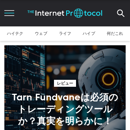
ハイテク
ウェブ
ライフ
ハイプ
何だこれ
レビュー
Tarn Fundvaneは必須の
トレーディングツール
か？真実を明らかに！