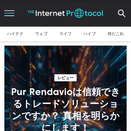
ハイテク
ウェブ
ライフ
ハイプ
何だこれ
レビュー
Pur Rendavioは信頼でき
るトレードソリューショ
ンですか？ 真相を明らか
にします！