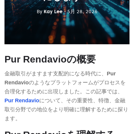
By
Kay Lee
- 5月 28, 2026
Pur Rendavioの概要
金融取引がますます支配的になる時代に、
Pur
Rendavio
のようなプラットフォームがプロセスを
合理化するために出現しました。この記事では、
Pur Rendavio
について、その重要性、特徴、金融
取引分野での地位をより明確に理解するために探り
ます。