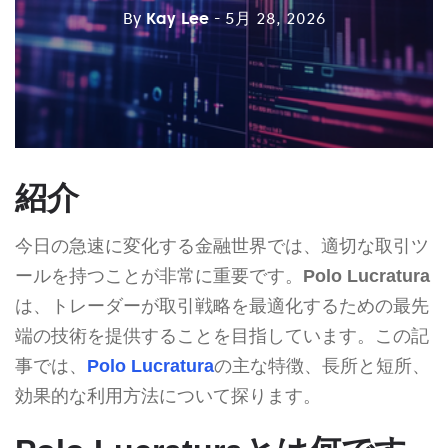
By
Kay Lee
- 5月 28, 2026
紹介
今日の急速に変化する金融世界では、適切な取引ツ
ールを持つことが非常に重要です。
Polo Lucratura
は、トレーダーが取引戦略を最適化するための最先
端の技術を提供することを目指しています。この記
事では、
Polo Lucratura
の主な特徴、長所と短所、
効果的な利用方法について探ります。