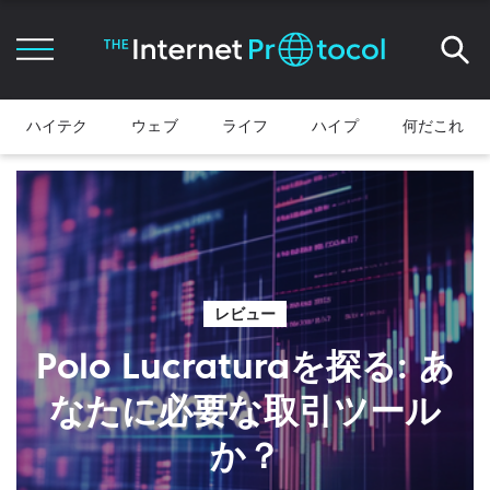
ハイテク
ウェブ
ライフ
ハイプ
何だこれ
レビュー
Polo Lucraturaを探る: あ
なたに必要な取引ツール
か？