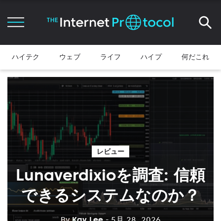
ハイテク
ウェブ
ライフ
ハイプ
何だこれ
レビュー
Lunaverdixioを調査: 信頼
できるシステムなのか？
By
Kay Lee
- 5月 28, 2026