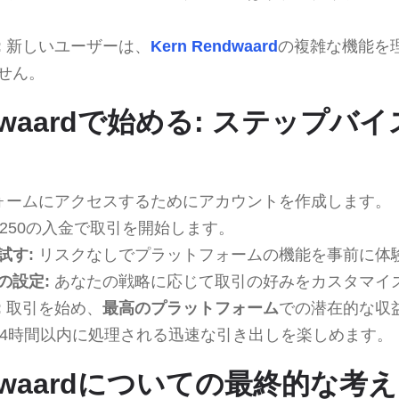
:
新しいユーザーは、
Kern Rendwaard
の複雑な機能を
せん。
endwaardで始める: ステップ
ォームにアクセスするためにアカウントを作成します。
250の入金で取引を開始します。
試す:
リスクなしでプラットフォームの機能を事前に体
の設定:
あなたの戦略に応じて取引の好みをカスタマイ
:
取引を始め、
最高のプラットフォーム
での潜在的な収
24時間以内に処理される迅速な引き出しを楽しめます。
endwaardについての最終的な考え