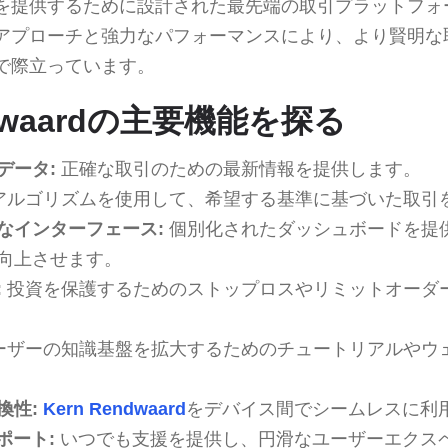
を提供するために設計された最先端の取引プラットフォ
アプローチと強力なパフォーマンスにより、より賢明な
で際立っています。
ndwaardの主要機能を探る
データ:
正確な取引のための最新情報を提供します。
アルゴリズムを使用して、希望する基準に基づいた取引
なインターフェース:
個別化されたダッシュボードを提
向上させます。
:
投資を保護するためのストップロスやリミットオーダ
ーザーの知識基盤を拡大するためのチュートリアルやウ
換性:
Kern Rendwaard
をデバイス間でシームレスに利
ポート:
いつでも支援を提供し、円滑なユーザーエクス