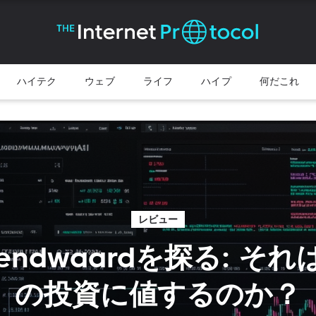
ハイテク
ウェブ
ライフ
ハイプ
何だこれ
レビュー
 Rendwaardを探る: そ
の投資に値するのか？