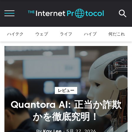
ハイテク
ウェブ
ライフ
ハイプ
何だこれ
レビュー
Quantora AI: 正当か詐欺
かを徹底究明！
By
Kay Lee
- 5月 27, 2026