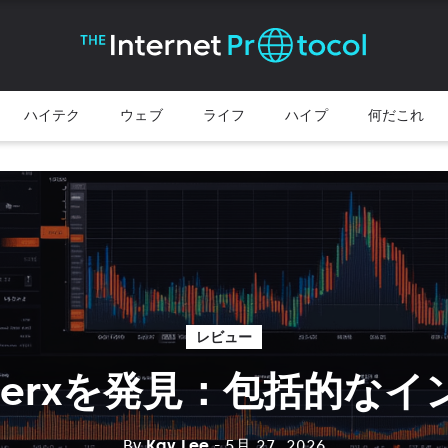
ハイテク
ウェブ
ライフ
ハイプ
何だこれ
レビュー
geverxを発見：包括的な
By
Kay Lee
- 5月 27, 2026