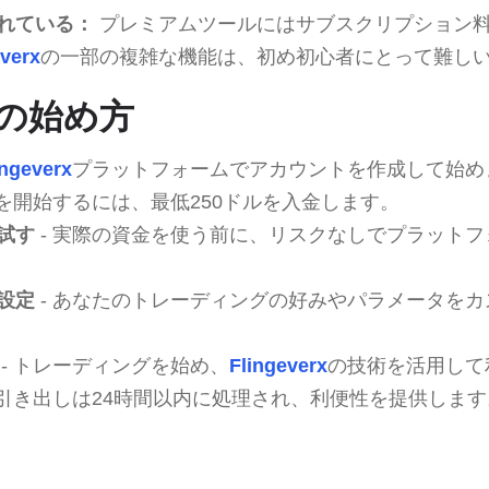
れている：
プレミアムツールにはサブスクリプション
everx
の一部の複雑な機能は、初め初心者にとって難し
rxの始め方
ingeverx
プラットフォームでアカウントを作成して始め
引を開始するには、最低250ドルを入金します。
試す
- 実際の資金を使う前に、リスクなしでプラット
設定
- あなたのトレーディングの好みやパラメータを
- トレーディングを始め、
Flingeverx
の技術を活用して
 引き出しは24時間以内に処理され、利便性を提供します