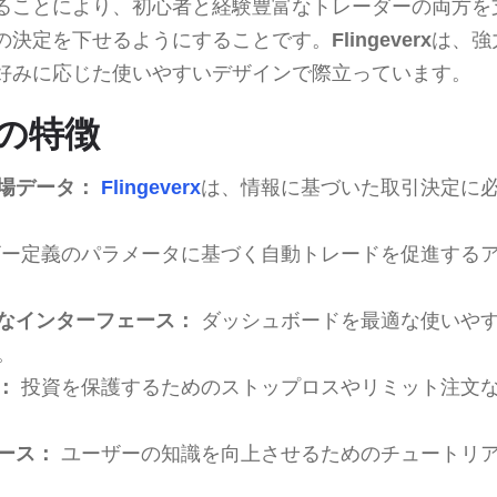
ることにより、初心者と経験豊富なトレーダーの両方を
の決定を下せるようにすることです。
Flingeverx
は、強
好みに応じた使いやすいデザインで際立っています。
rxの特徴
場データ：
Flingeverx
は、情報に基づいた取引決定に
ー定義のパラメータに基づく自動トレードを促進する
なインターフェース：
ダッシュボードを最適な使いや
。
：
投資を保護するためのストップロスやリミット注文
ース：
ユーザーの知識を向上させるためのチュートリ