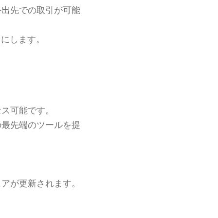
外出先での取引が可能
うにします。
セス可能です。
の最先端のツールを提
。
ェアが更新されます。