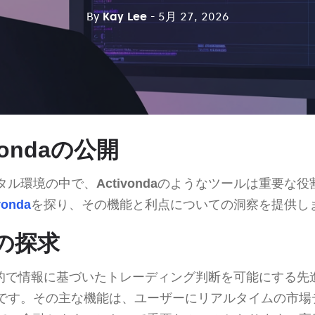
By
Kay Lee
- 5月 27, 2026
vondaの公開
タル環境の中で、
Activonda
のようなツールは重要な役
vonda
を探り、その機能と利点についての洞察を提供し
daの探求
的で情報に基づいたトレーディング判断を可能にする先
です。その主な機能は、ユーザーにリアルタイムの市場