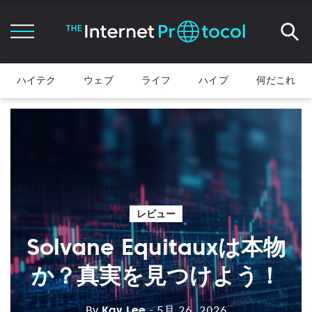
ハイテク
ウェブ
ライフ
ハイプ
何だこれ
レビュー
Solvane Equitauxは本物
か？真実を見つけよう！
By
Kay Lee
- 5月 26, 2026