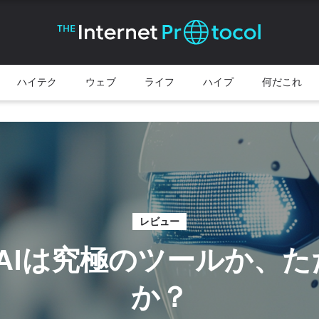
ハイテク
ウェブ
ライフ
ハイプ
何だこれ
レビュー
pexAIは究極のツールか、
か？