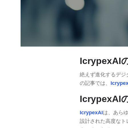
IcrypexA
絶えず進化するデジ
の記事では、
Icrype
IcrypexA
IcrypexAI
は、あら
設計された高度なト