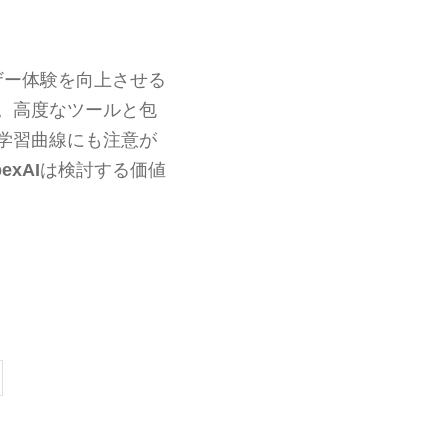
ザー体験を向上させる
。高度なツールと包
学習曲線にも注意が
pexAI
は検討する価値