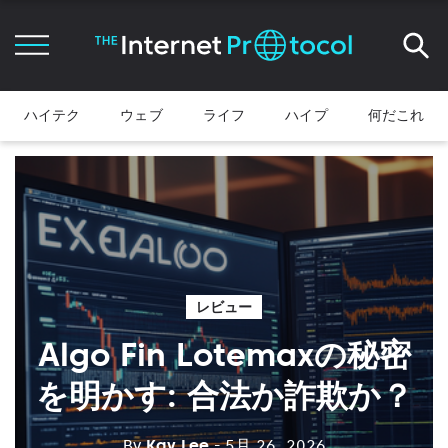
ハイテク
ウェブ
ライフ
ハイプ
何だこれ
レビュー
Algo Fin Lotemaxの秘密
を明かす: 合法か詐欺か？
By
Kay Lee
- 5月 26, 2026